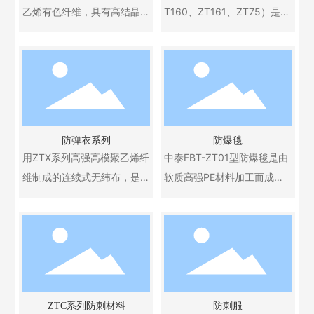
乙烯有色纤维，具有高结晶
T160、ZT161、ZT75）是采
度，不含易于和化学药剂发
用ZTX系列高强高模聚乙烯纤
生反应的化学基团，因此耐
维，使用特殊的粘合剂，经
水、耐湿、耐化学腐蚀、耐
独特工艺制成，它具有强度
紫外线、耐酸碱；且具有优
高、模量高、且质地柔软、
异的耐磨性，不仅有高模
比重轻，还具有防腐蚀、耐
量，而且柔软，有较长的挠
酸碱、防日晒、防浸泡、防
防弹衣系列
防爆毯
曲寿命。
潮湿等特性。广泛应用于防
用ZTX系列高强高模聚乙烯纤
中泰FBT-ZT01型防爆毯是由
弹衣、防弹防刺服、防弹装
维制成的连续式无纬布，是
软质高强PE材料加工而成，
甲板等.
阻挡子弹的软质材料。它具
能有效减少爆炸物爆炸时所
有单取向多层结构，在这一
产生的冲击波和破片对周围
结构中，纤维不是相互交
的人和物造成伤害的临时防
织，而是相互平行排列。对
护装置，一般由盖毯和围栏
于不同的防弹水平要求，采
组成。可适用于银行、保安
用不同规格的ZTX系列高强高
押运、地铁、车站、机场、
ZTC系列防刺材料
防刺服