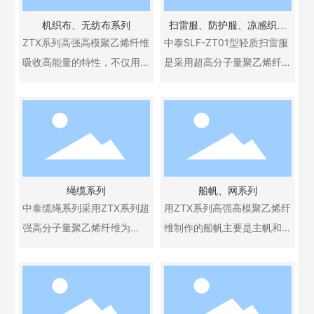
本产品为高性能防护材料，
本产品为高性能防护材料，
机织布、无纺布系列
扫雷服、防护服、凉感织物
相关防护装备销售、出口需
相关防护装备销售、出口需
系列
ZTX系列高强高模聚乙烯纤维
中泰SLF-ZT01型轻质扫雷服
遵守国家两用物项及军品出
遵守国家两用物项及军品出
吸收高能量的特性，不仅用
是采用超高分子量聚乙烯纤
口管制法规。
口管制法规。
于防弹领域，同时也用于防
维制成，具有防水、防静
割和防刺以及抗冲击复合材
电、防紫外线、阻燃等功
料中。ZTX系列高强高模聚乙
能。整体防护面积为0.7m²，
烯纤维机织物和针织物在防
其中防护插板防护面积为0.1
割手套、击剑服、防护服以
m²。扫雷服整体重量小于5k
及扫雷服中发挥了良好的保
g，规格大小可任意调节，穿
绳缆系列
船帆、网系列
护作用。同时，其优良的耐
着舒适轻便，适合全天候作
中泰缆绳系列采用ZTX系列超
用ZTX系列高强高模聚乙烯纤
磨、耐化学腐蚀及疏水性
业。用于防护地雷碎片、炸
强高分子量聚乙烯纤维为
维制作的船帆主要是主帆和
能，保证了在使用过程中的
弹破片对人体伤害。
芯，以涤纶、棉纶为保护层
前帆。网包括渔网及安全
高度耐用性。在高性能纤维
本产品为高性能防护材料，
制作而成。ZTX系列超高分子
网。它具有强度高、伸长
中，ZTX系列超高分子量聚乙
相关防护装备销售、出口需
量聚乙烯纤维缆绳是市场上
低、结节强度高、重量轻、
烯纤维能吸收冲击能量，可
遵守国家两用物项及军品出
比强度的缆绳，伸长仅比钢
防曝晒、防海水浸浊、使用