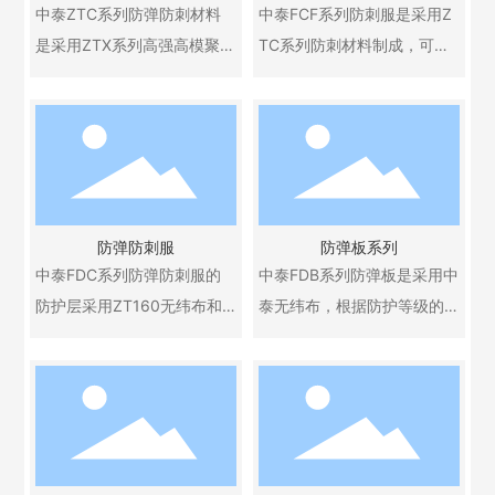
模聚乙烯纤维连续式无纬布
商场、酒店、影剧院、体育
中泰ZTC系列防弹防刺材料
中泰FCF系列防刺服是采用Z
制成的防弹衣柔软舒适，轻
馆等人员密集的大型公共场
是采用ZTX系列高强高模聚乙
TC系列防刺材料制成，可阻
便合身。
所。
烯纤维，使用独特粘合剂、
止 任何刀具24焦耳动能的穿
本产品为高性能防护材料，
本产品为高性能防护材料，
独特生产工艺、独特结构形
刺，能保护人体主要内脏器
相关防护装备销售、出口需
相关防护装备销售、出口需
式生产的软质连续式卷材。
官不受利刃的刺伤。产品已
遵守国家两用物项及军品出
遵守国家两用物项及军品出
具有质轻、柔软、耐酸、耐
通过了公安部特种警用装备
口管制法规。
口管制法规。
碱、防腐、防水、防潮、防
质量监督检验中心和国家特
日晒等特性，且防刺性能优
种防护服装质量监督检验中
防弹防刺服
防弹板系列
异，并兼有防弹性能，主要
心的检测。
中泰FDC系列防弹防刺服的
中泰FDB系列防弹板是采用中
用于防弹防刺服。
本产品为高性能防护材料，
防护层采用ZT160无纬布和Z
泰无纬布，根据防护等级的
相关防护装备销售、出口需
TC系列防弹防刺材料组合制
要求，经特殊工艺制成。它
遵守国家两用物项及军品出
成，该防弹防刺服可阻止54
具有拆装方便，防弹比吸能
口管制法规。
式手枪、79式轻型冲锋枪发
值高等特点，产品广泛用于
射的51式7.62mm铅芯弹和标
各种防弹车、装甲车、舰艇
准试验刀具24焦耳动能的穿
及人体防护。
刺，保护人体主要内脏器官
本产品为高性能防护材料，