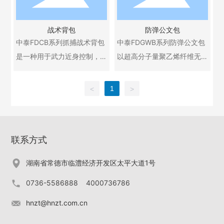
避免出现玻璃纤维或碳纤维
口管制法规。
绳高1.5%，具有重量轻、强
寿命长，可重复使用和保存
的脆裂，还能大大减轻产品
度高、抗弯曲疲劳、抗腐
的优点；对比其它材料这是
的重量。
战术背包
防弹公文包
蚀、耐酸碱、耐紫外线等特
无与伦比的，能满足各类赛
中泰FDCB系列抓捕战术背包
中泰FDGWB系列防弹公文包
性，绳缆在实际使用中不受
艇爱好者对精品船帆的要求
是一种用于武力近身控制，
以超高分子量聚乙烯纤维无
海水影响，不吸收，使用寿
和捕鱼的效率。
具有隐蔽性和战术性的背
纬布为核心材料，以普通公
命长。
包，最快5秒内可从普通背包
文包为外形设计而成， 具有
1
<
>
样式快速转变为防弹、防刺
重量轻、隐蔽性强， 开启迅
及防弹防刺防护背心。此包
速， 防护面积大等特点。在
外形为时尚旅行背包，包内
遇突发情况时， 可1秒内迅速
联系方式
装载有防弹防刺芯片，同时
打开， 挡在被护卫人员前
可搭载收缩警棍、防护臂
面， 形成一道坚韧的防弹护
湖南省常德市临澧经济开发区太平大道1号
盾、手铐、催泪剂、执法记
盾。适用于武警、安全保卫
录仪、肩灯等其他常规制式
人员、首长的秘书、司机、
0736-5586888
4000736786
执法装备，解决了传统防护
保卫人员等。
hnzt@hnzt.com.cn
背心功能单一且不易伪装的
本产品为高性能防护材料，