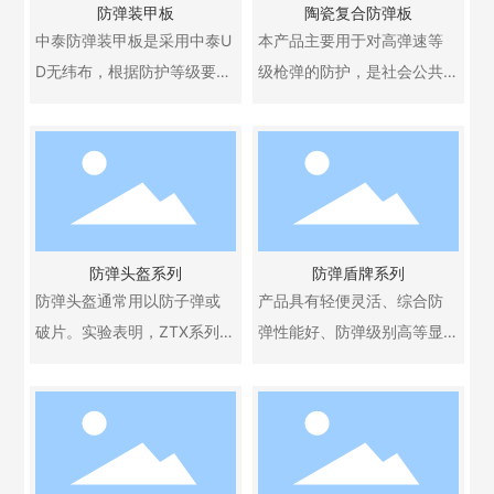
防弹装甲板
陶瓷复合防弹板
不受到枪伤和刺伤。产品已
相关防护装备销售、出口需
中泰防弹装甲板是采用中泰U
本产品主要用于对高弹速等
通过了公安部特种警用装备
遵守国家两用物项及军品出
D无纬布，根据防护等级要
级枪弹的防护，是社会公共
质量监督检验中心和国家特
口管制法规。
求，经特殊工艺制成，产品
安全领域、装甲领域以及军
种防护服装质量监督检验中
广泛用于防弹车、装甲车、
需和特种部队不可或缺的重
心的检测，并于2010年被公
运钞车、舰艇、海警巡逻
要防护装备之一。可广泛应
安部首批列装（公装财[201
艇、游艇游轮。
用于人体防弹衣、防弹盾
0]911号，公装财传发[2012]
本产品为高性能防护材料，
牌、防弹门、特种车辆、舟
2号）。
相关防护装备销售、出口需
船、飞行器以及有需求的其
本产品为高性能防护材料，
防弹头盔系列
防弹盾牌系列
遵守国家两用物项及军品出
他装置。
防弹头盔通常用以防子弹或
产品具有轻便灵活、综合防
相关防护装备销售、出口需
口管制法规。
本产品为高性能防护材料，
破片。实验表明，ZTX系列高
弹性能好、防弹级别高等显
遵守国家两用物项及军品出
相关防护装备销售、出口需
强高模聚乙烯纤维使用热塑
著特点，且装备有防弹玻璃
口管制法规。
遵守国家两用物项及军品出
性树脂作为基体的防弹头盔
观察孔。它具有拆装方便，
口管制法规。
效果甚佳。这类头盔质量
防弹比吸值高等特点，盾牌
轻，耐紫外线，湿气对其影
可广泛用于保卫、押运、防
响可忽略。
爆、维和。